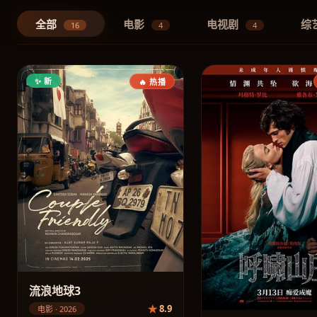
全部
电影
电视剧
综
16
4
4
✨ 新
🔥 热播
流浪地球3
8.9
电影 · 2026