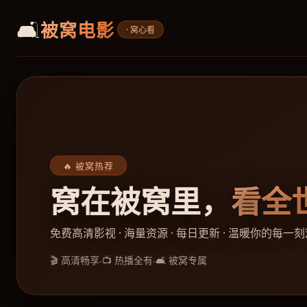
🛋️
被窝电影
· 窝心看
🔥 被窝热荐
窝在被窝里，
看全
免费高清影视 · 海量资源 · 每日更新 · 温暖你的每一
🎬 高清畅享
📺 热播全有
🛋️ 被窝专属
·
·