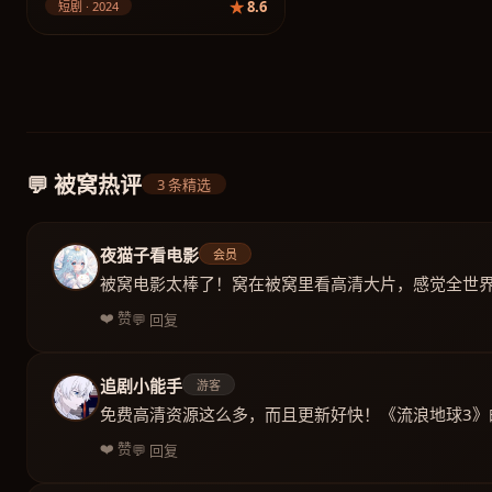
8.6
短剧 · 2024
💬 被窝热评
3 条精选
夜猫子看电影
会员
被窝电影太棒了！窝在被窝里看高清大片，感觉全世
❤️ 赞
💬 回复
追剧小能手
游客
免费高清资源这么多，而且更新好快！《流浪地球3
❤️ 赞
💬 回复