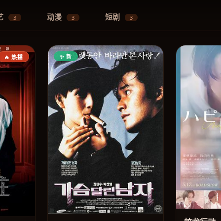
艺
动漫
短剧
3
3
3
✨ 新
🔥 热播