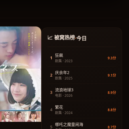
📈 被窝热榜
·
今日
狂飙
1
9.3分
剧集 · 2023
庆余年2
2
9.1分
剧集 · 2025
流浪地球3
3
8.9分
电影 · 2026
繁花
4
8.8分
剧集 · 2024
哪吒之魔童闹海
5
8.7分