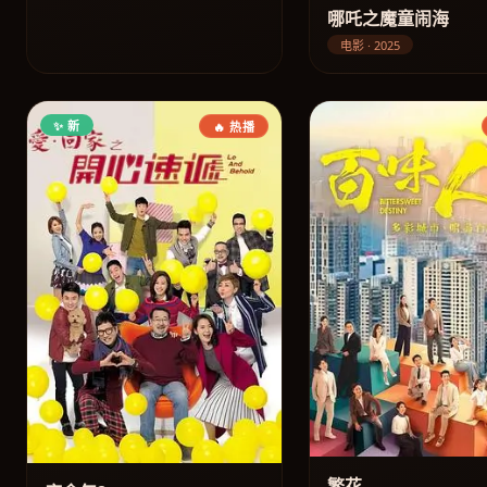
哪吒之魔童闹海
电影 · 2025
✨ 新
🔥 热播
繁花