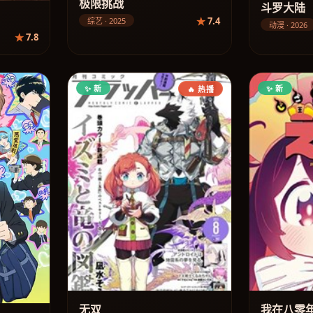
极限挑战
斗罗大陆
7.4
综艺 · 2025
动漫 · 2026
7.8
✨ 新
✨ 新
🔥 热播
无双
我在八零