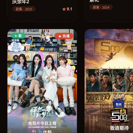
庆余年2
剧集 · 2024
9.1
剧集 · 2025
✨ 新
🔥 热播